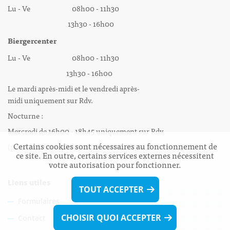
Lu - Ve 08h00 - 11h30
13h30 - 16h00
Biergercenter
Lu - Ve 08h00 - 11h30
13h30 - 16h00
Le mardi après-midi et le vendredi après-
midi uniquement sur Rdv.
Nocturne :
Mercredi de 16h00 - 18h45 uniquement sur Rdv
Certains cookies sont nécessaires au fonctionnement de
(prise de Rdv possible jusqu'à mardi 11h30).
ce site. En outre, certains services externes nécessitent
votre autorisation pour fonctionner.
Liens utiles
TOUT ACCEPTER
Formulaires
CHOISIR QUOI ACCEPTER
Contact