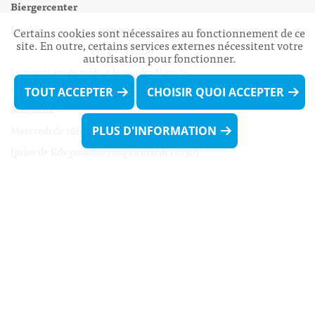
Biergercenter
Lu - Ve 08h00 - 11h30
Certains cookies sont nécessaires au fonctionnement de ce
site. En outre, certains services externes nécessitent votre
13h30 - 16h00
autorisation pour fonctionner.
Le mardi après-midi et le vendredi après-
midi uniquement sur Rdv.
TOUT ACCEPTER
CHOISIR QUOI ACCEPTER
Nocturne :
Mercredi de 16h00 - 18h45 uniquement sur Rdv
PLUS D'INFORMATION
(prise de Rdv possible jusqu'à mardi 11h30).
Liens utiles
Formulaires
Contact
Biergercenter
Mentions légales