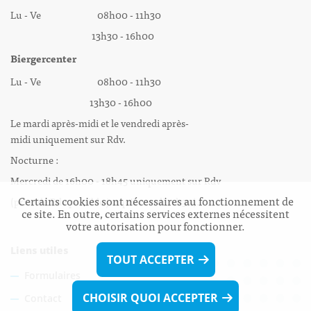
Lu - Ve 08h00 - 11h30
13h30 - 16h00
Biergercenter
Lu - Ve 08h00 - 11h30
13h30 - 16h00
Le mardi après-midi et le vendredi après-
midi uniquement sur Rdv.
Nocturne :
Mercredi de 16h00 - 18h45 uniquement sur Rdv
Certains cookies sont nécessaires au fonctionnement de
(prise de Rdv possible jusqu'à mardi 11h30).
ce site. En outre, certains services externes nécessitent
votre autorisation pour fonctionner.
Liens utiles
TOUT ACCEPTER
Formulaires
CHOISIR QUOI ACCEPTER
Contact