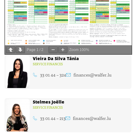
Page
1
/
2
Zoom
100%
Vieira Da Silva Tânia
SERVICE FINANCES
33 01 44 – 324
finances@walfer.lu
Stelmes Joëlle
SERVICE FINANCES
33 01 44 – 213
finances@walfer.lu