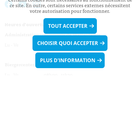
ce site. En outre, certains services externes nécessitent
votre autorisation pour fonctionner.
Heures d’ouverture:
TOUT ACCEPTER
Administration communale de Walferdange
CHOISIR QUOI ACCEPTER
Lu - Ve 08h00 - 11h30
13h30 - 16h00
PLUS D'INFORMATION
Biergercenter
Lu - Ve 08h00 - 11h30
13h30 - 16h00
Le mardi après-midi et le vendredi après-
midi uniquement sur Rdv.
Nocturne :
Mercredi de 16h00 - 18h45 uniquement sur Rdv
(prise de Rdv possible jusqu'à mardi 11h30).