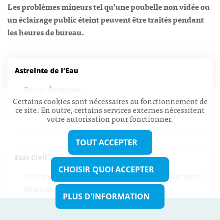
Les problèmes mineurs tel qu’une poubelle non vidée ou
un éclairage public éteint peuvent être traités pendant
les heures de bureau.
Astreinte de l’Eau
En cas d'urgence
Certains cookies sont nécessaires au fonctionnement de
+352 621 184 783
ce site. En outre, certains services externes nécessitent
votre autorisation pour fonctionner.
TOUT ACCEPTER
Etat Civil
CHOISIR QUOI ACCEPTER
Pour toute déclaration de décès les samedis et jours
fériés de 10h00 à 12h00:
PLUS D'INFORMATION
691 509 694