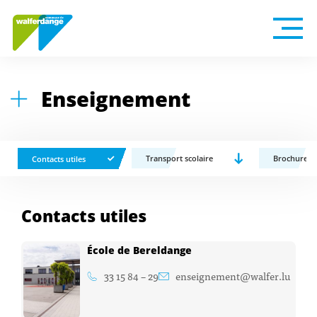
Enseignement
Transport scolaire
Brochure Ei
Contacts utiles
Contacts utiles
École de Bereldange
33 15 84 – 29
enseignement@walfer.lu