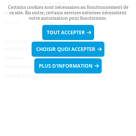
13h30 - 16h00
Certains cookies sont nécessaires au fonctionnement de
ce site. En outre, certains services externes nécessitent
Biergercenter
votre autorisation pour fonctionner.
Lu - Ve 08h00 - 11h30
13h30 - 16h00
TOUT ACCEPTER
Le mardi après-midi et le vendredi après-
midi uniquement sur Rdv.
CHOISIR QUOI ACCEPTER
Nocturne :
PLUS D'INFORMATION
Mercredi de 16h00 - 18h45 uniquement sur Rdv
(prise de Rdv possible jusqu'à mardi 11h30).
Liens utiles
Formulaires
Contact
Biergercenter