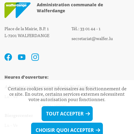
Administration communale de
Walferdange
Place de la Mairie, B.P. 1
Tél.: 33 01 44 - 1
L-7201 WALFERDANGE
secretariat@walfer.lu
Heures d’ouverture:
Administration communale de Walferdange
Certains cookies sont nécessaires au fonctionnement de
ce site. En outre, certains services externes nécessitent
Lu - Ve 08h00 - 11h30
votre autorisation pour fonctionner.
13h30 - 16h00
TOUT ACCEPTER
Biergercenter
Lu - Ve 08h00 - 11h30
CHOISIR QUOI ACCEPTER
13h30 - 16h00