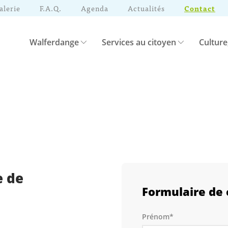
alerie
F.A.Q.
Agenda
Actualités
Contact
Walferdange
Services au citoyen
Culture
e de
Formulaire de 
Prénom*