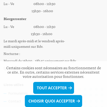
Lu - Ve 08h00 - 11h30
13h30 - 16h00
Biergercenter
Lu - Ve 08h00 - 11h30
13h30 - 16h00
Le mardi après-midi et le vendredi après-
midi uniquement sur Rdv.
Nocturne :
Mercredi de 16h00 - 18h45 uniquement sur Rdv
Certains cookies sont nécessaires au fonctionnement de
(prise de Rdv possible jusqu'à mardi 11h30).
ce site. En outre, certains services externes nécessitent
votre autorisation pour fonctionner.
Liens utiles
TOUT ACCEPTER
Formulaires
CHOISIR QUOI ACCEPTER
Contact