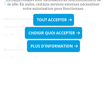
ce site. En outre, certains services externes nécessitent
votre autorisation pour fonctionner.
Heures d’ouverture:
TOUT ACCEPTER
Administration communale de Walferdange
CHOISIR QUOI ACCEPTER
Lu - Ve 08h00 - 11h30
13h30 - 16h00
PLUS D'INFORMATION
Biergercenter
Lu - Ve 08h00 - 11h30
13h30 - 16h00
Le mardi après-midi et le vendredi après-
midi uniquement sur Rdv.
Nocturne :
Mercredi de 16h00 - 18h45 uniquement sur Rdv
(prise de Rdv possible jusqu'à mardi 11h30).