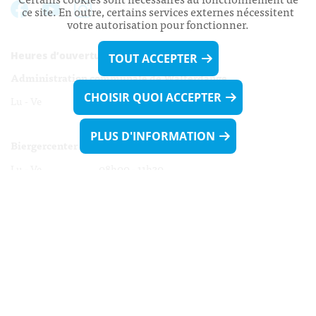
ce site. En outre, certains services externes nécessitent
votre autorisation pour fonctionner.
Heures d’ouverture:
TOUT ACCEPTER
Administration communale de Walferdange
CHOISIR QUOI ACCEPTER
Lu - Ve 08h00 - 11h30
13h30 - 16h00
PLUS D'INFORMATION
Biergercenter
Lu - Ve 08h00 - 11h30
13h30 - 16h00
Le mardi après-midi et le vendredi après-
midi uniquement sur Rdv.
Nocturne :
Mercredi de 16h00 - 18h45 uniquement sur Rdv
(prise de Rdv possible jusqu'à mardi 11h30).