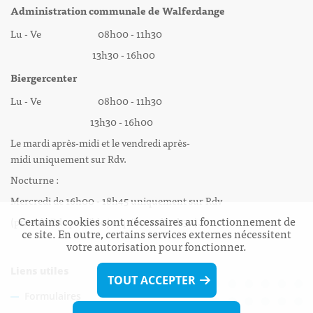
Administration communale de Walferdange
Lu - Ve 08h00 - 11h30
13h30 - 16h00
Biergercenter
Lu - Ve 08h00 - 11h30
13h30 - 16h00
Le mardi après-midi et le vendredi après-
midi uniquement sur Rdv.
Nocturne :
Mercredi de 16h00 - 18h45 uniquement sur Rdv
Certains cookies sont nécessaires au fonctionnement de
(prise de Rdv possible jusqu'à mardi 11h30).
ce site. En outre, certains services externes nécessitent
votre autorisation pour fonctionner.
Liens utiles
TOUT ACCEPTER
Formulaires