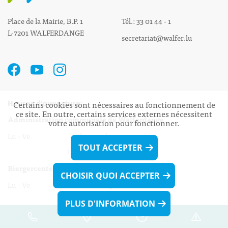
Place de la Mairie, B.P. 1
Tél.: 33 01 44 - 1
L-7201 WALFERDANGE
secretariat@walfer.lu
Certains cookies sont nécessaires au fonctionnement de
Heures d’ouverture:
ce site. En outre, certains services externes nécessitent
Administration communale de Walferdange
votre autorisation pour fonctionner.
Lu - Ve 08h00 - 11h30
TOUT ACCEPTER
13h30 - 16h00
Biergercenter
CHOISIR QUOI ACCEPTER
Lu - Ve 08h00 - 11h30
13h30 - 16h00
PLUS D'INFORMATION
Le mardi après-midi et le vendredi après-
midi uniquement sur Rdv.