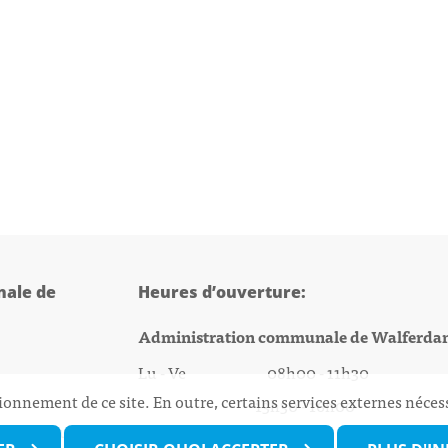
ale de
Heures d’ouverture:
Administration communale de Walferda
Lu - Ve 08h00 - 11h30
ionnement de ce site. En outre, certains services externes néces
13h30 - 16h00
@walfer.lu
Biergercenter