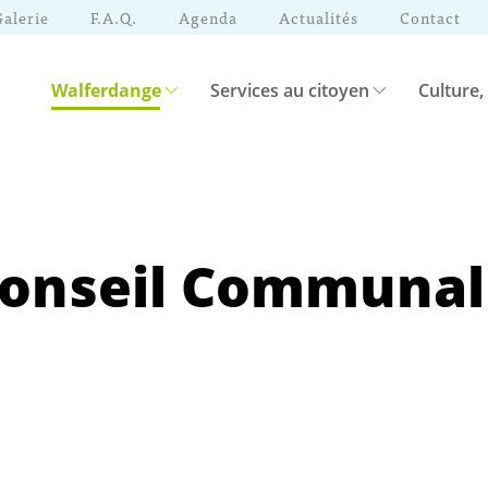
Galerie
F.A.Q.
Agenda
Actualités
Contact
Walferdange
Services au citoyen
Culture,
Conseil Communal