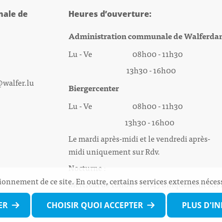
ale de
Heures d’ouverture:
Administration communale de Walferda
Lu - Ve 08h00 - 11h30
13h30 - 16h00
@walfer.lu
Biergercenter
Lu - Ve 08h00 - 11h30
13h30 - 16h00
Le mardi après-midi et le vendredi après-
midi uniquement sur Rdv.
Nocturne :
ionnement de ce site. En outre, certains services externes néces
Mercredi de 16h00 - 18h45 uniquement sur
(prise de Rdv possible jusqu'à mardi 11h30).
ER
CHOISIR QUOI ACCEPTER
PLUS D'I