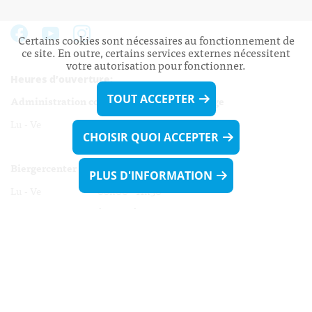
Certains cookies sont nécessaires au fonctionnement de
ce site. En outre, certains services externes nécessitent
votre autorisation pour fonctionner.
Heures d’ouverture:
TOUT ACCEPTER
Administration communale de Walferdange
Lu - Ve 08h00 - 11h30
CHOISIR QUOI ACCEPTER
13h30 - 16h00
Biergercenter
PLUS D'INFORMATION
Lu - Ve 08h00 - 11h30
13h30 - 16h00
Le mardi après-midi et le vendredi après-
midi uniquement sur Rdv.
Nocturne :
Mercredi de 16h00 - 18h45 uniquement sur Rdv
(prise de Rdv possible jusqu'à mardi 11h30).