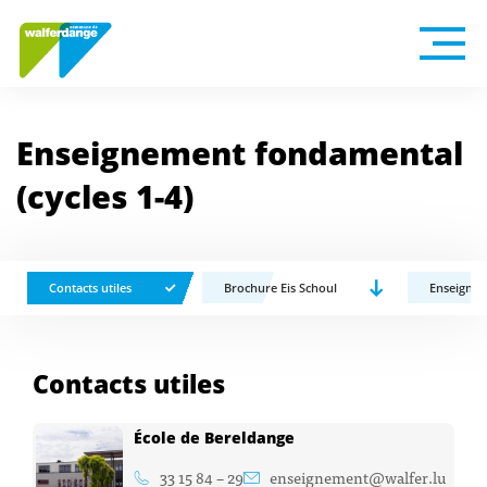
Enseignement fondamental
(cycles 1-4)
Brochure Eis Schoul
Enseignem
Contacts utiles
Contacts utiles
École de Bereldange
33 15 84 – 29
enseignement@walfer.lu