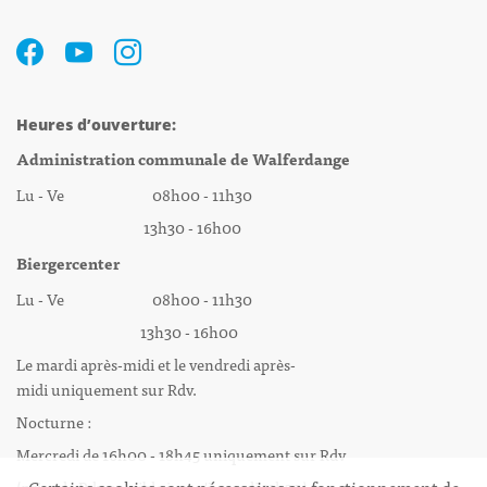
Heures d’ouverture:
Administration communale de Walferdange
Lu - Ve 08h00 - 11h30
13h30 - 16h00
Biergercenter
Lu - Ve 08h00 - 11h30
13h30 - 16h00
Le mardi après-midi et le vendredi après-
midi uniquement sur Rdv.
Nocturne :
Mercredi de 16h00 - 18h45 uniquement sur Rdv
(prise de Rdv possible jusqu'à mardi 11h30).