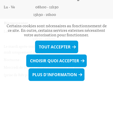
Lu - Ve 08h00 - 11h30
13h30 - 16h00
Biergercenter
Certains cookies sont nécessaires au fonctionnement de
ce site. En outre, certains services externes nécessitent
Lu - Ve 08h00 - 11h30
votre autorisation pour fonctionner.
13h30 - 16h00
Le mardi après-midi et le vendredi après-
TOUT ACCEPTER
midi uniquement sur Rdv.
Nocturne :
CHOISIR QUOI ACCEPTER
Mercredi de 16h00 - 18h45 uniquement sur Rdv
(prise de Rdv possible jusqu'à mardi 11h30).
PLUS D'INFORMATION
Liens utiles
Formulaires
Contact