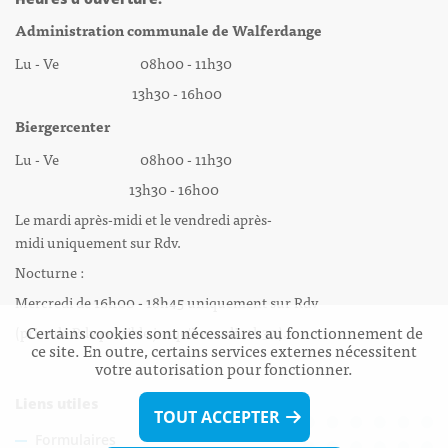
Administration communale de Walferdange
Lu - Ve 08h00 - 11h30
13h30 - 16h00
Biergercenter
Lu - Ve 08h00 - 11h30
13h30 - 16h00
Le mardi après-midi et le vendredi après-
midi uniquement sur Rdv.
Nocturne :
Mercredi de 16h00 - 18h45 uniquement sur Rdv
Certains cookies sont nécessaires au fonctionnement de
(prise de Rdv possible jusqu'à mardi 11h30).
ce site. En outre, certains services externes nécessitent
votre autorisation pour fonctionner.
Liens utiles
TOUT ACCEPTER
Formulaires