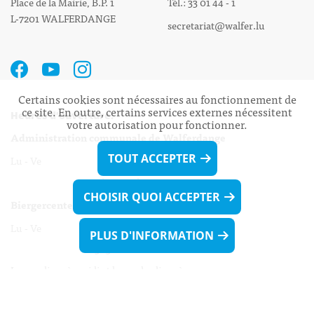
Place de la Mairie, B.P. 1
Tél.: 33 01 44 - 1
L-7201 WALFERDANGE
secretariat@walfer.lu
Certains cookies sont nécessaires au fonctionnement de
ce site. En outre, certains services externes nécessitent
Heures d’ouverture:
votre autorisation pour fonctionner.
Administration communale de Walferdange
TOUT ACCEPTER
Lu - Ve 08h00 - 11h30
13h30 - 16h00
CHOISIR QUOI ACCEPTER
Biergercenter
Lu - Ve 08h00 - 11h30
PLUS D'INFORMATION
13h30 - 16h00
Le mardi après-midi et le vendredi après-
midi uniquement sur Rdv.
Nocturne :