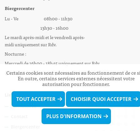
Biergercenter
Lu - Ve 08h00 - 11h30
13h30 - 16h00
Le mardi après-midi et le vendredi après-
midi uniquement sur Rdv.
Nocturne :
Mercredi de 16h00 - 18h45 uniquement sur Rdv
Certains cookies sont nécessaires au fonctionnement de ce si
(prise de Rdv possible jusqu'à mardi 11h30).
En outre, certains services externes nécessitent votre
autorisation pour fonctionner.
Liens utiles
TOUT ACCEPTER
CHOISIR QUOI ACCEPTER
Formulaires
PLUS D'INFORMATION
Contact
Biergercenter
Mentions légales