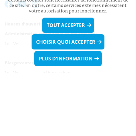
ce site. En outre, certains services externes nécessitent
votre autorisation pour fonctionner.
Heures d’ouverture:
TOUT ACCEPTER
Administration communale de Walferdange
CHOISIR QUOI ACCEPTER
Lu - Ve 08h00 - 11h30
13h30 - 16h00
PLUS D'INFORMATION
Biergercenter
Lu - Ve 08h00 - 11h30
13h30 - 16h00
Le mardi après-midi et le vendredi après-
midi uniquement sur Rdv.
Nocturne :
Mercredi de 16h00 - 18h45 uniquement sur Rdv
(prise de Rdv possible jusqu'à mardi 11h30).