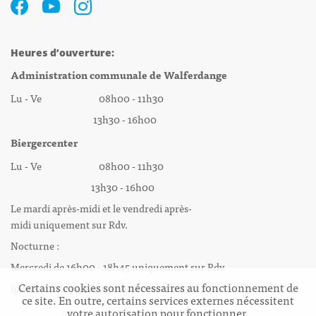
Heures d’ouverture:
Administration communale de Walferdange
Lu - Ve 08h00 - 11h30
13h30 - 16h00
Biergercenter
Lu - Ve 08h00 - 11h30
13h30 - 16h00
Le mardi après-midi et le vendredi après-
midi uniquement sur Rdv.
Nocturne :
Mercredi de 16h00 - 18h45 uniquement sur Rdv
Certains cookies sont nécessaires au fonctionnement de
(prise de Rdv possible jusqu'à mardi 11h30).
ce site. En outre, certains services externes nécessitent
votre autorisation pour fonctionner.