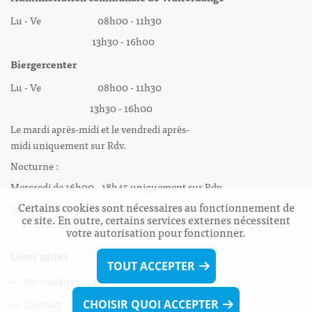
Lu - Ve 08h00 - 11h30
13h30 - 16h00
Biergercenter
Lu - Ve 08h00 - 11h30
13h30 - 16h00
Le mardi après-midi et le vendredi après-
midi uniquement sur Rdv.
Nocturne :
Mercredi de 16h00 - 18h45 uniquement sur Rdv
Certains cookies sont nécessaires au fonctionnement de
(prise de Rdv possible jusqu'à mardi 11h30).
ce site. En outre, certains services externes nécessitent
votre autorisation pour fonctionner.
Liens utiles
TOUT ACCEPTER
Formulaires
CHOISIR QUOI ACCEPTER
Contact