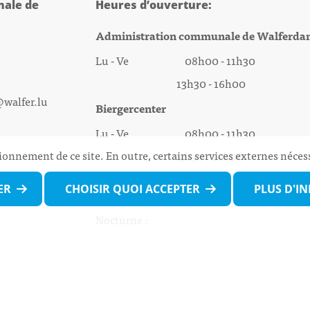
ale de
Heures d’ouverture:
Administration communale de Walferda
Lu - Ve 08h00 - 11h30
13h30 - 16h00
@walfer.lu
Biergercenter
Lu - Ve 08h00 - 11h30
ionnement de ce site. En outre, certains services externes néces
13h30 - 16h00
Le mardi après-midi et le vendredi après-
ER
CHOISIR QUOI ACCEPTER
PLUS D'I
midi uniquement sur Rdv.
Nocturne :
Mercredi de 16h00 - 18h45 uniquement sur
(prise de Rdv possible jusqu'à mardi 11h30).