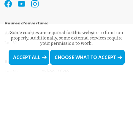
Heures d’ouverture:
Some cookies are required for this website to function
Administration communale de Walferdange
properly. Additionally, some external services require
Lu - Ve 08h00 - 11h30
your permission to work.
13h30 - 16h00
ACCEPT ALL
CHOOSE WHAT TO ACCEPT
Biergercenter
Lu - Ve 08h00 - 11h30
13h30 - 16h00
Le mardi après-midi et le vendredi après-
midi uniquement sur Rdv.
Nocturne :
Mercredi de 16h00 - 18h45 uniquement sur Rdv
(prise de Rdv possible jusqu'à mardi 11h30).