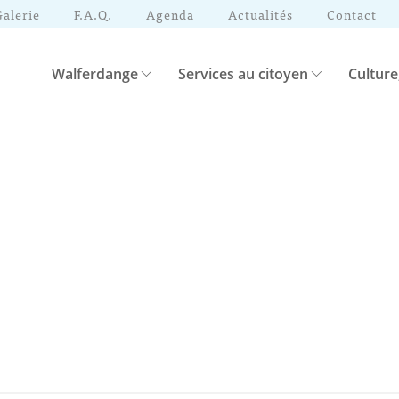
Galerie
F.A.Q.
Agenda
Actualités
Contact
Walferdange
Services au citoyen
Culture
d