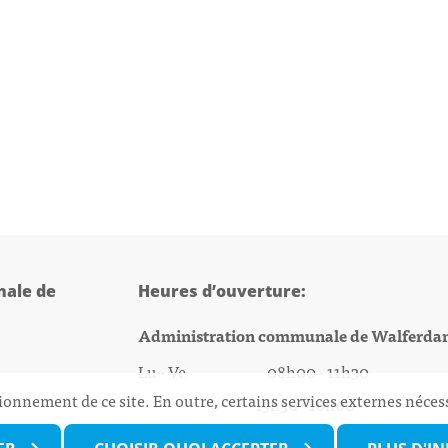
ale de
Heures d’ouverture:
Administration communale de Walferda
Lu - Ve 08h00 - 11h30
ionnement de ce site. En outre, certains services externes néces
13h30 - 16h00
@walfer.lu
Biergercenter