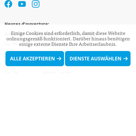
Heures d’ouverture:
Einige Cookies sind erforderlich, damit diese Website
Administration communale de Walferdange
ordnungsgemäß funktioniert. Darüber hinaus benötigen
Lu - Ve 08h00 - 11h30
einige externe Dienste Ihre Arbeitserlaubnis.
13h30 - 16h00
ALLE AKZEPTIEREN
DIENSTE AUSWÄHLEN
Biergercenter
Lu - Ve 08h00 - 11h30
13h30 - 16h00
Le mardi après-midi et le vendredi après-
midi uniquement sur Rdv.
Nocturne :
Mercredi de 16h00 - 18h45 uniquement sur Rdv
(prise de Rdv possible jusqu'à mardi 11h30).