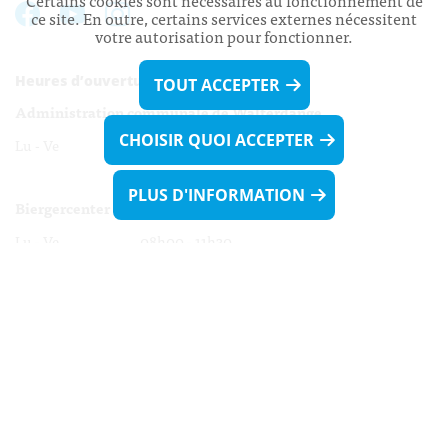
Certains cookies sont nécessaires au fonctionnement de
ce site. En outre, certains services externes nécessitent
votre autorisation pour fonctionner.
Heures d’ouverture:
TOUT ACCEPTER
Administration communale de Walferdange
CHOISIR QUOI ACCEPTER
Lu - Ve 08h00 - 11h30
13h30 - 16h00
PLUS D'INFORMATION
Biergercenter
Lu - Ve 08h00 - 11h30
13h30 - 16h00
Le mardi après-midi et le vendredi après-
midi uniquement sur Rdv.
Nocturne :
Mercredi de 16h00 - 18h45 uniquement sur Rdv
(prise de Rdv possible jusqu'à mardi 11h30).