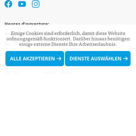
Heures d’ouverture:
Einige Cookies sind erforderlich, damit diese Website
Administration communale de Walferdange
ordnungsgemäß funktioniert. Darüber hinaus benötigen
Lu - Ve 08h00 - 11h30
einige externe Dienste Ihre Arbeitserlaubnis.
13h30 - 16h00
ALLE AKZEPTIEREN
DIENSTE AUSWÄHLEN
Biergercenter
Lu - Ve 08h00 - 11h30
13h30 - 16h00
Le mardi après-midi et le vendredi après-
midi uniquement sur Rdv.
Nocturne :
Mercredi de 16h00 - 18h45 uniquement sur Rdv
(prise de Rdv possible jusqu'à mardi 11h30).