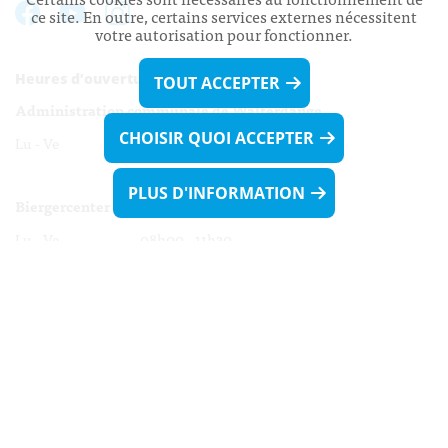
ce site. En outre, certains services externes nécessitent
votre autorisation pour fonctionner.
Heures d’ouverture:
TOUT ACCEPTER
Administration communale de Walferdange
CHOISIR QUOI ACCEPTER
Lu - Ve 08h00 - 11h30
13h30 - 16h00
PLUS D'INFORMATION
Biergercenter
Lu - Ve 08h00 - 11h30
13h30 - 16h00
Le mardi après-midi et le vendredi après-
midi uniquement sur Rdv.
Nocturne :
Mercredi de 16h00 - 18h45 uniquement sur Rdv
(prise de Rdv possible jusqu'à mardi 11h30).