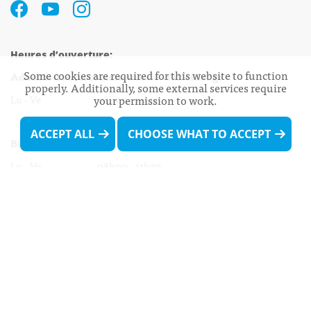
Heures d’ouverture:
Some cookies are required for this website to function
Administration communale de Walferdange
properly. Additionally, some external services require
Lu - Ve 08h00 - 11h30
your permission to work.
13h30 - 16h00
ACCEPT ALL
CHOOSE WHAT TO ACCEPT
Biergercenter
Lu - Ve 08h00 - 11h30
13h30 - 16h00
Le mardi après-midi et le vendredi après-
midi uniquement sur Rdv.
Nocturne :
Mercredi de 16h00 - 18h45 uniquement sur Rdv
(prise de Rdv possible jusqu'à mardi 11h30).