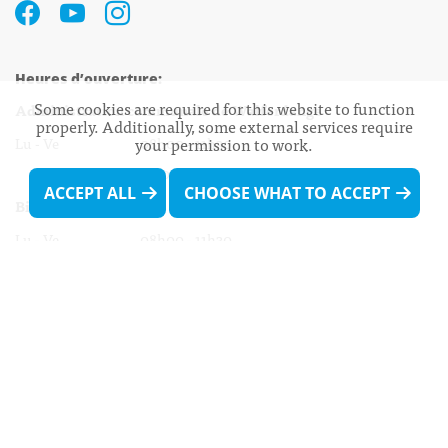
Heures d’ouverture:
Some cookies are required for this website to function
Administration communale de Walferdange
properly. Additionally, some external services require
Lu - Ve 08h00 - 11h30
your permission to work.
13h30 - 16h00
ACCEPT ALL
CHOOSE WHAT TO ACCEPT
Biergercenter
Lu - Ve 08h00 - 11h30
13h30 - 16h00
Le mardi après-midi et le vendredi après-
midi uniquement sur Rdv.
Nocturne :
Mercredi de 16h00 - 18h45 uniquement sur Rdv
(prise de Rdv possible jusqu'à mardi 11h30).