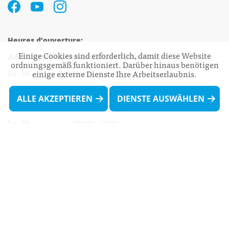
Heures d’ouverture:
Einige Cookies sind erforderlich, damit diese Website
Administration communale de Walferdange
ordnungsgemäß funktioniert. Darüber hinaus benötigen
Lu - Ve 08h00 - 11h30
einige externe Dienste Ihre Arbeitserlaubnis.
13h30 - 16h00
ALLE AKZEPTIEREN
DIENSTE AUSWÄHLEN
Biergercenter
Lu - Ve 08h00 - 11h30
13h30 - 16h00
Le mardi après-midi et le vendredi après-
midi uniquement sur Rdv.
Nocturne :
Mercredi de 16h00 - 18h45 uniquement sur Rdv
(prise de Rdv possible jusqu'à mardi 11h30).