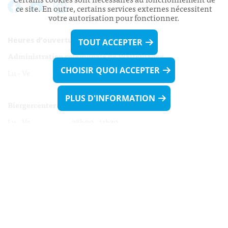
ce site. En outre, certains services externes nécessitent
votre autorisation pour fonctionner.
Heures d’ouverture:
TOUT ACCEPTER
Administration communale de Walferdange
CHOISIR QUOI ACCEPTER
Lu - Ve 08h00 - 11h30
13h30 - 16h00
PLUS D'INFORMATION
Biergercenter
Lu - Ve 08h00 - 11h30
13h30 - 16h00
Le mardi après-midi et le vendredi après-
midi uniquement sur Rdv.
Nocturne :
Mercredi de 16h00 - 18h45 uniquement sur Rdv
(prise de Rdv possible jusqu'à mardi 11h30).