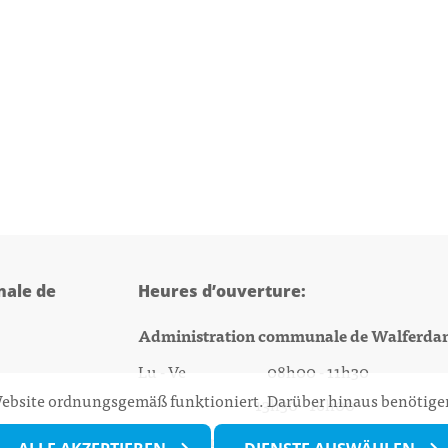
ale de
Heures d’ouverture:
Administration communale de Walferda
Lu - Ve 08h00 - 11h30
 Website ordnungsgemäß funktioniert. Darüber hinaus benötigen
13h30 - 16h00
@walfer.lu
Biergercenter