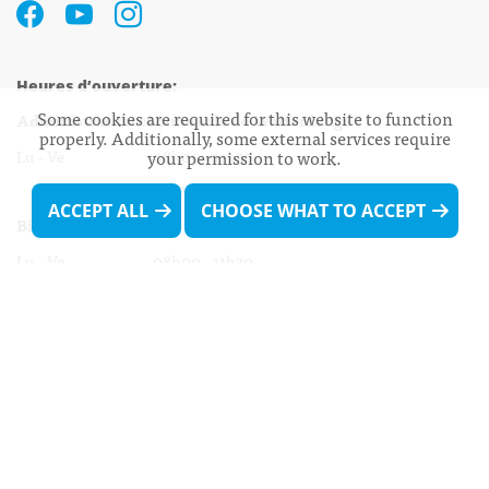
Heures d’ouverture:
Some cookies are required for this website to function
Administration communale de Walferdange
properly. Additionally, some external services require
Lu - Ve 08h00 - 11h30
your permission to work.
13h30 - 16h00
ACCEPT ALL
CHOOSE WHAT TO ACCEPT
Biergercenter
Lu - Ve 08h00 - 11h30
13h30 - 16h00
Le mardi après-midi et le vendredi après-
midi uniquement sur Rdv.
Nocturne :
Mercredi de 16h00 - 18h45 uniquement sur Rdv
(prise de Rdv possible jusqu'à mardi 11h30).