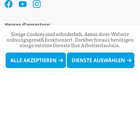
Heures d’ouverture:
Einige Cookies sind erforderlich, damit diese Website
Administration communale de Walferdange
ordnungsgemäß funktioniert. Darüber hinaus benötigen
Lu - Ve 08h00 - 11h30
einige externe Dienste Ihre Arbeitserlaubnis.
13h30 - 16h00
ALLE AKZEPTIEREN
DIENSTE AUSWÄHLEN
Biergercenter
Lu - Ve 08h00 - 11h30
13h30 - 16h00
Le mardi après-midi et le vendredi après-
midi uniquement sur Rdv.
Nocturne :
Mercredi de 16h00 - 18h45 uniquement sur Rdv
(prise de Rdv possible jusqu'à mardi 11h30).