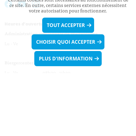
ce site. En outre, certains services externes nécessitent
votre autorisation pour fonctionner.
Heures d’ouverture:
TOUT ACCEPTER
Administration communale de Walferdange
CHOISIR QUOI ACCEPTER
Lu - Ve 08h00 - 11h30
13h30 - 16h00
PLUS D'INFORMATION
Biergercenter
Lu - Ve 08h00 - 11h30
13h30 - 16h00
Le mardi après-midi et le vendredi après-
midi uniquement sur Rdv.
Nocturne :
Mercredi de 16h00 - 18h45 uniquement sur Rdv
(prise de Rdv possible jusqu'à mardi 11h30).