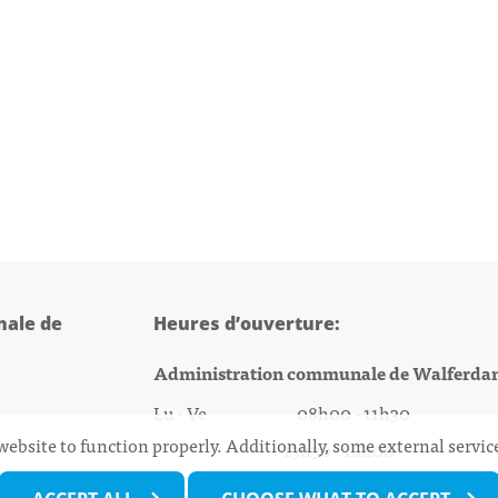
ale de
Heures d’ouverture:
Administration communale de Walferda
Lu - Ve 08h00 - 11h30
website to function properly. Additionally, some external servi
13h30 - 16h00
@walfer.lu
Biergercenter