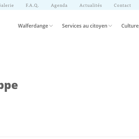
Galerie
F.A.Q.
Agenda
Actualités
Contact
Walferdange
Services au citoyen
Culture
ppe