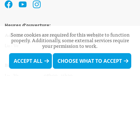
Heures d’ouverture:
Some cookies are required for this website to function
Administration communale de Walferdange
properly. Additionally, some external services require
your permission to work.
Lu - Ve 08h00 - 11h30
13h30 - 16h00
ACCEPT ALL
CHOOSE WHAT TO ACCEPT
Biergercenter
Lu - Ve 08h00 - 11h30
13h30 - 16h00
Le mardi après-midi et le vendredi après-
midi uniquement sur Rdv.
Nocturne :
Mercredi de 16h00 - 18h45 uniquement sur Rdv
(prise de Rdv possible jusqu'à mardi 11h30).