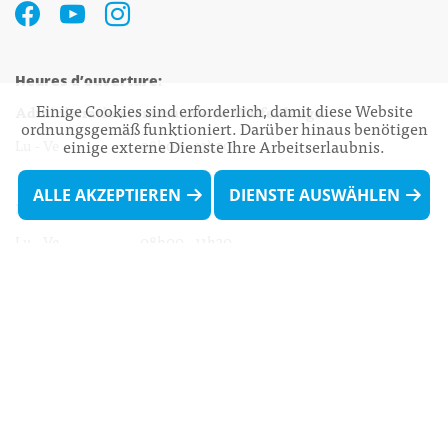
Heures d’ouverture:
Einige Cookies sind erforderlich, damit diese Website
Administration communale de Walferdange
ordnungsgemäß funktioniert. Darüber hinaus benötigen
einige externe Dienste Ihre Arbeitserlaubnis.
Lu - Ve 08h00 - 11h30
13h30 - 16h00
ALLE AKZEPTIEREN
DIENSTE AUSWÄHLEN
Biergercenter
Lu - Ve 08h00 - 11h30
13h30 - 16h00
Le mardi après-midi et le vendredi après-
midi uniquement sur Rdv.
Nocturne :
Mercredi de 16h00 - 18h45 uniquement sur Rdv
(prise de Rdv possible jusqu'à mardi 11h30).