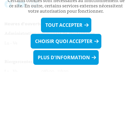
Certains cookies sont nécessaires au fonctionnement de
ce site. En outre, certains services externes nécessitent
votre autorisation pour fonctionner.
Heures d’ouverture:
TOUT ACCEPTER
Administration communale de Walferdange
CHOISIR QUOI ACCEPTER
Lu - Ve 08h00 - 11h30
13h30 - 16h00
PLUS D'INFORMATION
Biergercenter
Lu - Ve 08h00 - 11h30
13h30 - 16h00
Le mardi après-midi et le vendredi après-
midi uniquement sur Rdv.
Nocturne :
Mercredi de 16h00 - 18h45 uniquement sur Rdv
(prise de Rdv possible jusqu'à mardi 11h30).