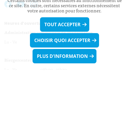
Certains cookies sont nécessaires au fonctionnement de
ce site. En outre, certains services externes nécessitent
votre autorisation pour fonctionner.
Heures d’ouverture:
TOUT ACCEPTER
Administration communale de Walferdange
CHOISIR QUOI ACCEPTER
Lu - Ve 08h00 - 11h30
13h30 - 16h00
PLUS D'INFORMATION
Biergercenter
Lu - Ve 08h00 - 11h30
13h30 - 16h00
Le mardi après-midi et le vendredi après-
midi uniquement sur Rdv.
Nocturne :
Mercredi de 16h00 - 18h45 uniquement sur Rdv
(prise de Rdv possible jusqu'à mardi 11h30).