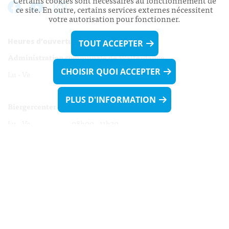
Certains cookies sont nécessaires au fonctionnement de
ce site. En outre, certains services externes nécessitent
votre autorisation pour fonctionner.
Heures d’ouverture:
TOUT ACCEPTER
Administration communale de Walferdange
CHOISIR QUOI ACCEPTER
Lu - Ve 08h00 - 11h30
13h30 - 16h00
PLUS D'INFORMATION
Biergercenter
Lu - Ve 08h00 - 11h30
13h30 - 16h00
Le mardi après-midi et le vendredi après-
midi uniquement sur Rdv.
Nocturne :
Mercredi de 16h00 - 18h45 uniquement sur Rdv
(prise de Rdv possible jusqu'à mardi 11h30).