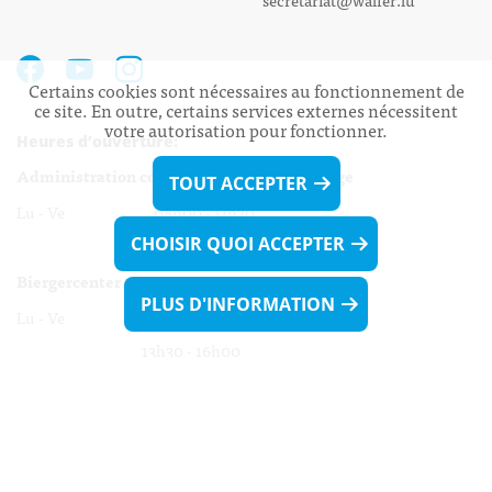
Certains cookies sont nécessaires au fonctionnement de
ce site. En outre, certains services externes nécessitent
votre autorisation pour fonctionner.
Heures d’ouverture:
Administration communale de Walferdange
TOUT ACCEPTER
Lu - Ve 08h00 - 11h30
CHOISIR QUOI ACCEPTER
13h30 - 16h00
Biergercenter
PLUS D'INFORMATION
Lu - Ve 08h00 - 11h30
13h30 - 16h00
Le mardi après-midi et le vendredi après-
midi uniquement sur Rdv.
Nocturne :
Mercredi de 16h00 - 18h45 uniquement sur Rdv