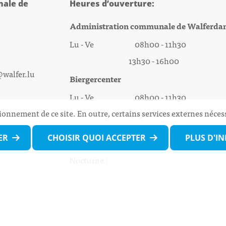
ale de
Heures d’ouverture:
Administration communale de Walferda
Lu - Ve 08h00 - 11h30
13h30 - 16h00
@walfer.lu
Biergercenter
Lu - Ve 08h00 - 11h30
ionnement de ce site. En outre, certains services externes néces
13h30 - 16h00
Le mardi après-midi et le vendredi après-
ER
CHOISIR QUOI ACCEPTER
PLUS D'I
midi uniquement sur Rdv.
Nocturne :
Mercredi de 16h00 - 18h45 uniquement sur
(prise de Rdv possible jusqu'à mardi 11h30).