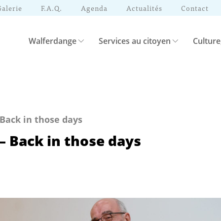
Galerie
F.A.Q.
Agenda
Actualités
Contact
Walferdange
Services au citoyen
Culture
Back in those days
 Back in those days