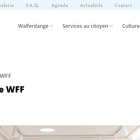
Galerie
F.A.Q.
Agenda
Actualités
Contact
Walferdange
Services au citoyen
Culture
 WFF
e WFF